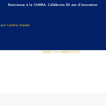
Bienvenue à la CMRRA. Célébrons 50 ans d’innovation.
ect
Centre d’aide
PAYER À LA FABRICATION
Droits de
Pourquoi ch
reproduction
CMRRA
comprendre le
Adhérez à 
droit d’auteur dans
CMRRA
musical