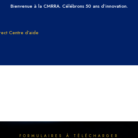
Bienvenue à la CMRRA. Célébrons 50 ans d’innovation.
ect
Centre d’aide
PAYER À LA FABRICATION
Droits de
Pourquoi ch
reproduction
CMRRA
comprendre le
Adhérez à 
droit d’auteur dans
CMRRA
musical
FORMULAIRES À TÉLÉCHARGER