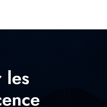
 les
cence