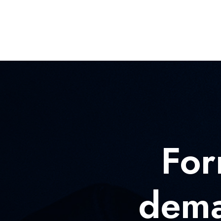
For
dema