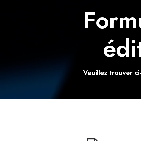
Formu
édi
Veuillez trouver c