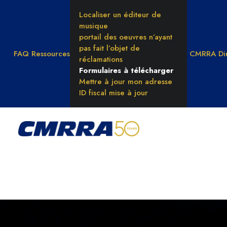
Localiser un éditeur de
musique
portail des oeuvres n’ayant
pas fait l’objet de
FAQ
Ressources
CMRRA Dir
réclamations
Formulaires à télécharger
Mettre à jour mon adresse
ID fiscal mise à jour
CE QUE NOUS FAISONS