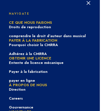
Comment pouvons-
NAVIGATE
nous vous aider ?
CE QUE NOUS FAISONS
Droits de reproduction
comprendre le droit d’auteur dans musical
PAYER À LA FABRICATION
Pourquoi choisir la CMRRA
Adhérez à la CMRRA
OBTENIR UNE LICENCE
Entente de licence mécanique
Payer à la fabrication
payer en ligne
À PROPOS DE NOUS
Direction
View Categories
Careers
Gouvernance
Centre d’aide