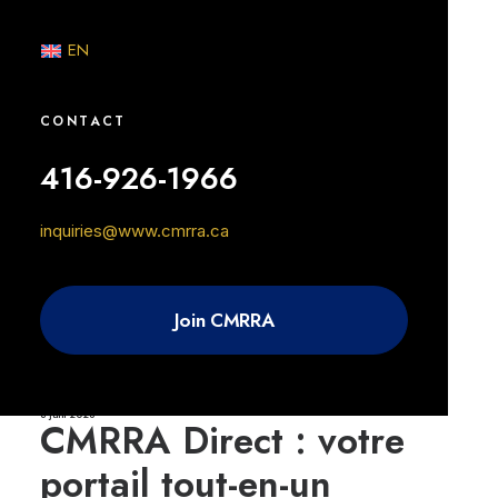
Articles récents
EN
CONTACT
Catégories
416-926-1966
Catégories
inquiries@www.cmrra.ca
3 juin 2026
Sur la bonne piste avec
Join CMRRA
Goldie Boutilier
3 juin 2026
CMRRA Direct : votre
portail tout-en-un