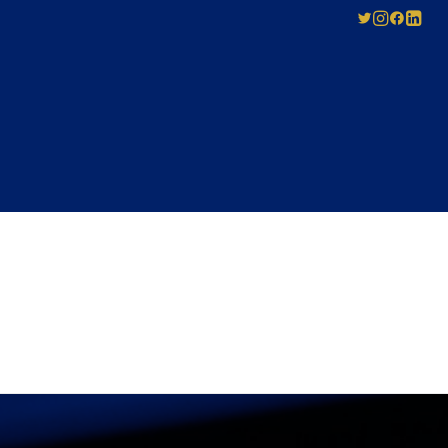
OBTENIR UNE LICENCE
Entente de licence
i choisir
mécanique
RA
Payer à la
 à la
fabrication
payer en ligne