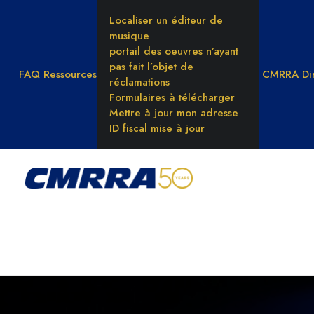
Localiser un éditeur de
musique
portail des oeuvres n’ayant
pas fait l’objet de
FAQ
Ressources
CMRRA Dir
réclamations
Formulaires à télécharger
Mettre à jour mon adresse
ID fiscal mise à jour
CE QUE NOUS FAISONS