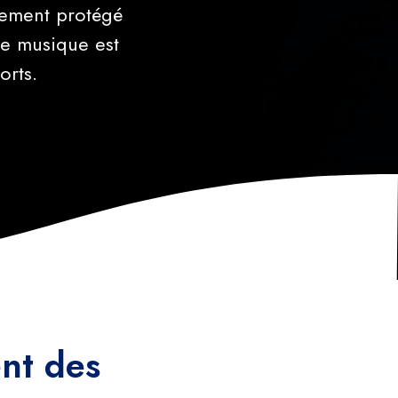
ctement protégé
re musique est
orts.
ent des