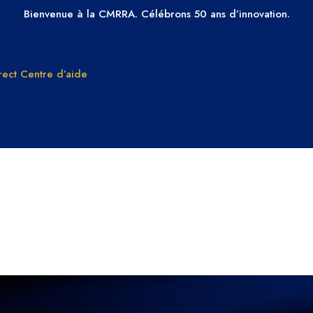
Bienvenue à la CMRRA. Célébrons 50 ans d’innovation.
ect
Centre d’aide
PAYER À LA FABRICATION
Droits de
Pourquo
reproduction
la CMR
comprendre le
Adhérez
droit d’auteur dans
CMRRA
musical