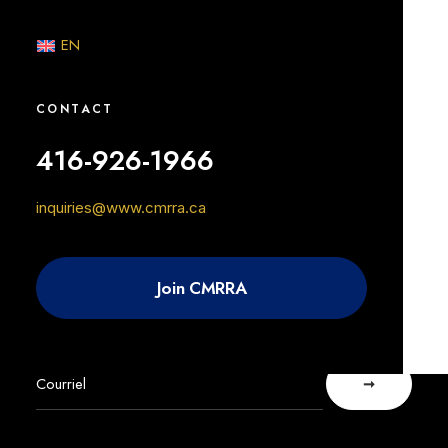
À propos de vos relevés de redevances
EN
CONTACT
416-926-1966
inquiries@www.cmrra.ca
Join CMRRA
ABONNEZ-VOUS À
NOTRE INFOLETTRE.