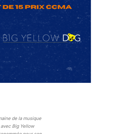
emaine de la musique
 avec Big Yellow
st renommée pour son