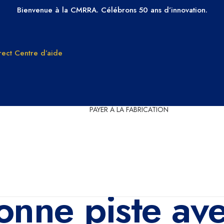
Bienvenue à la CMRRA. Célébrons 50 ans d’innovation.
ect
Centre d’aide
PAYER À LA FABRICATION
Droits de
Pourquoi ch
reproduction
CMRRA
comprendre le
Adhérez à 
droit d’auteur dans
CMRRA
musical
onne piste ave