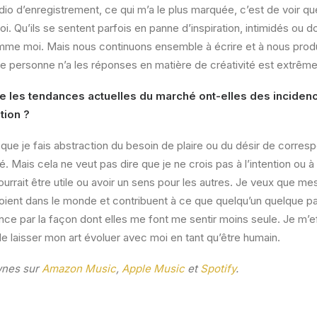
io d’enregistrement, ce qui m’a le plus marquée, c’est de voir qu
i. Qu’ils se sentent parfois en panne d’inspiration, intimidés ou d
mme moi. Mais nous continuons ensemble à écrire et à nous prod
e personne n’a les réponses en matière de créativité est extrême
 les tendances actuelles du marché ont-elles des incidenc
tion ?
sque je fais abstraction du besoin de plaire ou du désir de corres
 Mais cela ne veut pas dire que je ne crois pas à l’intention ou à 
urrait être utile ou avoir un sens pour les autres. Je veux que m
loient dans le monde et contribuent à ce que quelqu’un quelque p
ce par la façon dont elles me font me sentir moins seule. Je m’e
de laisser mon art évoluer avec moi en tant qu’être humain.
wnes sur
Amazon Music
,
Apple Music
et
Spotify
.