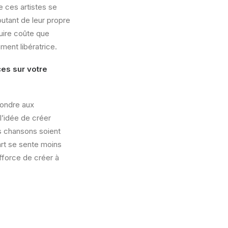
e ces artistes se
outant de leur propre
uire coûte que
ment libératrice.
es sur votre
pondre aux
l’idée de créer
es chansons soient
art se sente moins
fforce de créer à