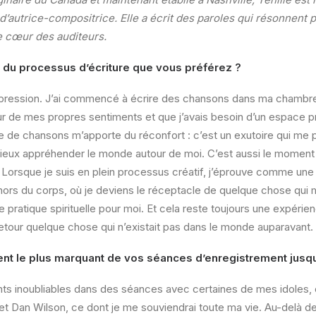
 d’autrice-compositrice. Elle a écrit des paroles qui résonnent
e cœur des auditeurs.
ie du processus d’écriture que vous préférez ?
expression. J’ai commencé à écrire des chansons dans ma chambre
ur de mes propres sentiments et que j’avais besoin d’un espace 
re de chansons m’apporte du réconfort : c’est un exutoire qui m
eux appréhender le monde autour de moi. C’est aussi le moment o
Lorsque je suis en plein processus créatif, j’éprouve comme une
hors du corps, où je deviens le réceptacle de quelque chose qui 
e pratique spirituelle pour moi. Et cela reste toujours une expérie
etour quelque chose qui n’existait pas dans le monde auparavant.
nt le plus marquant de vos séances d’enregistrement jusqu
ts inoubliables dans des séances avec certaines de mes idoles
et Dan Wilson, ce dont je me souviendrai toute ma vie. Au-delà de