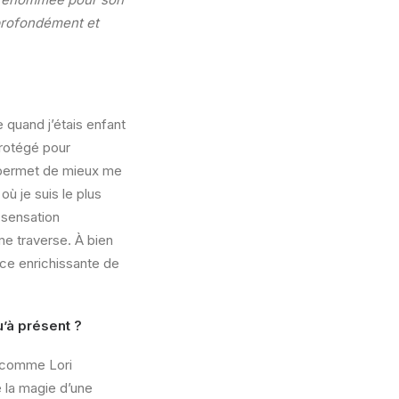
 profondément et
 quand j’étais enfant
protégé pour
e permet de mieux me
ù je suis le plus
 sensation
me traverse. À bien
nce enrichissante de
’à présent ?
, comme Lori
 la magie d’une