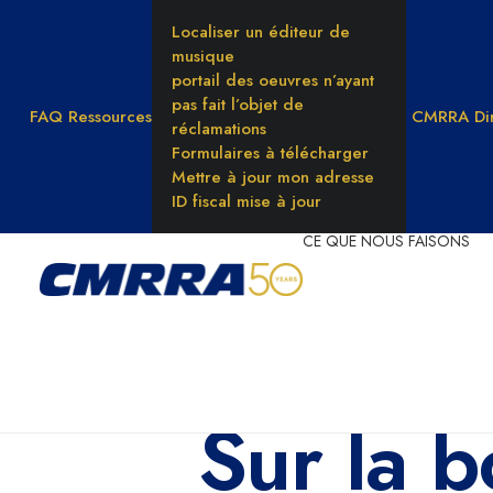
Localiser un éditeur de
musique
portail des oeuvres n’ayant
pas fait l’objet de
FAQ
Ressources
CMRRA Dir
réclamations
Formulaires à télécharger
Mettre à jour mon adresse
ID fiscal mise à jour
CE QUE NOUS FAISONS
Sur la b