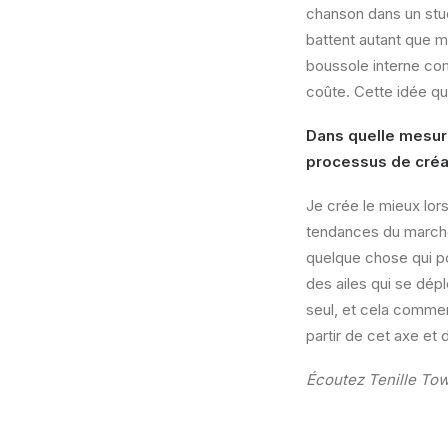
chanson dans un stud
battent autant que mo
boussole interne co
coûte. Cette idée qu
Dans quelle mesure
processus de créa
Je crée le mieux lor
tendances du marché.
quelque chose qui po
des ailes qui se dép
seul, et cela commen
partir de cet axe et 
Écoutez Tenille To