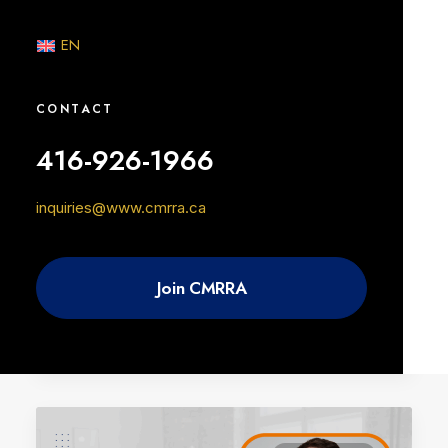
EN
AVANT-SCÈNE
CONTACT
416-926-1966
inquiries@www.cmrra.ca
Join CMRRA
8 octobre 2024
Avant-scène : Emma Brown