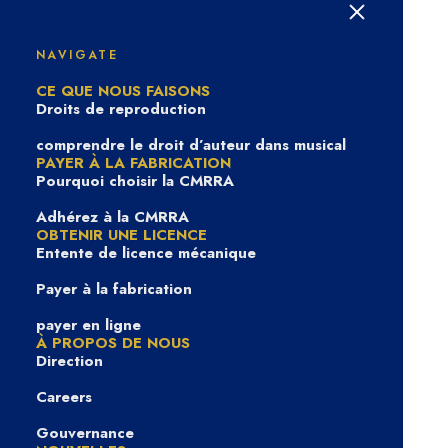
Avant-scène : Elyssa
Macri
NAVIGATE
CE QUE NOUS FAISONS
Droits de reproduction
comprendre le droit d’auteur dans musical
PAYER À LA FABRICATION
Pourquoi choisir la CMRRA
Adhérez à la CMRRA
OBTENIR UNE LICENCE
Entente de licence mécanique
Payer à la fabrication
payer en ligne
À PROPOS DE NOUS
In
Avant-Scène
|
3 décembre 2024
Direction
Careers
Gouvernance
Ce mois-ci, Elyssa Macri, directrice des