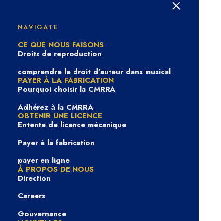
Une nouvelle vague
dans l’édition musicale :
NAVIGATE
CE QUE NOUS FAISONS
Kiki She, de Reservoir,
Droits de reproduction
se démarque
comprendre le droit d’auteur dans musical
PAYER À LA FABRICATION
Pourquoi choisir la CMRRA
Adhérez à la CMRRA
OBTENIR UNE LICENCE
Entente de licence mécanique
Payer à la fabrication
payer en ligne
À PROPOS DE NOUS
Direction
Careers
Gouvernance
In
Profil
|
3 février 2026