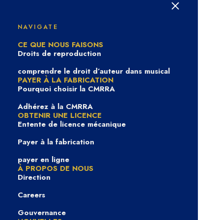
Sur la bonne piste avec
Group Project
NAVIGATE
CE QUE NOUS FAISONS
Droits de reproduction
comprendre le droit d’auteur dans musical
PAYER À LA FABRICATION
Pourquoi choisir la CMRRA
Adhérez à la CMRRA
OBTENIR UNE LICENCE
Entente de licence mécanique
Payer à la fabrication
payer en ligne
À PROPOS DE NOUS
In
Sur la bonne piste
|
5 août 2025
Direction
Careers
Gouvernance
Group Project est un trio d’alt-pop montréalais