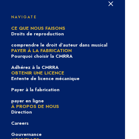
PROFIL : La carrière de
Dean Brody, grande
NAVIGATE
CE QUE NOUS FAISONS
figure de la musique
Droits de reproduction
country canadienne, est
comprendre le droit d’auteur dans musical
PAYER À LA FABRICATION
Pourquoi choisir la CMRRA
alimentée par le souffle
Adhérez à la CMRRA
d’une écriture puissante
OBTENIR UNE LICENCE
Entente de licence mécanique
— et par le contrôle de
Payer à la fabrication
son propre catalogue.
payer en ligne
À PROPOS DE NOUS
Direction
Careers
Gouvernance