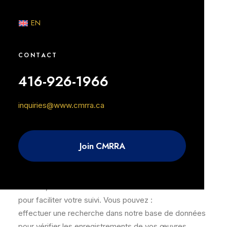
recevoir un courriel de confirmation indiquant que
EN
votre compte a été activé. Si vous n’êtes pas encore
client ou cliente de la CMRRA, vous devrez d’abord
suivre cette procédure avant de pouvoir créer votre
CONTACT
compte CMRRA Direct.
416-926-1966
Si vous ne savez pas comment vous inscrire, vous
trouverez des instructions étape par étape dans notre
inquiries@www.cmrra.ca
Centre d’aide
ici
.
Ce que CMRRA Direct peut vous
Join CMRRA
apporter
Que vous soyez une nouvelle cliente ou un client
existant, CMRRA Direct vous offre une variété d’outils
pour faciliter votre suivi. Vous pouvez :
effectuer une recherche dans notre base de données
pour vérifier les enregistrements de vos œuvres