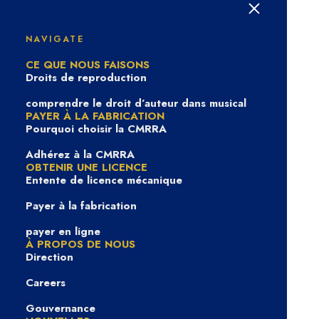
CMRRA Direct : votre
portail tout-en-un
NAVIGATE
CE QUE NOUS FAISONS
Droits de reproduction
comprendre le droit d’auteur dans musical
PAYER À LA FABRICATION
Pourquoi choisir la CMRRA
Adhérez à la CMRRA
OBTENIR UNE LICENCE
Entente de licence mécanique
Payer à la fabrication
payer en ligne
À PROPOS DE NOUS
In
Blog
|
3 juin 2026
Direction
Careers
Gouvernance
Vos premiers pas avec CMRRA