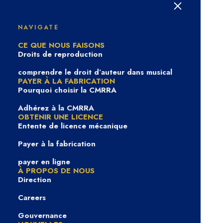
Sur la bonne piste avec
Goldie Boutilier
NAVIGATE
CE QUE NOUS FAISONS
Droits de reproduction
comprendre le droit d’auteur dans musical
PAYER À LA FABRICATION
Pourquoi choisir la CMRRA
Adhérez à la CMRRA
OBTENIR UNE LICENCE
Entente de licence mécanique
Payer à la fabrication
payer en ligne
À PROPOS DE NOUS
In
Sur la bonne piste
|
3 juin 2026
Direction
Careers
Gouvernance
Sur la bonne piste donne la parole à Goldie Boutilier,