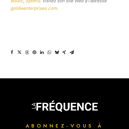
Music
,
Spotify
. Visitez son site Web à l’adresse
goldieenterprises.com
.
ABONNEZ-VOUS À