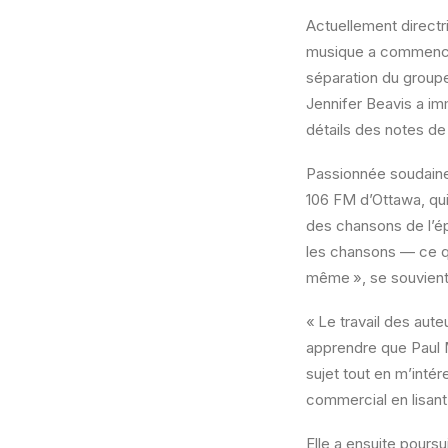
Actuellement directr
musique a commencé 
séparation du groupe
Jennifer Beavis a i
détails des notes de
Passionnée soudaine
106 FM d’Ottawa, qui
des chansons de l’ép
les chansons — ce qui
même », se souvien
« Le travail des aut
apprendre que Paul 
sujet tout en m’inté
commercial en lisant
Elle a ensuite pours