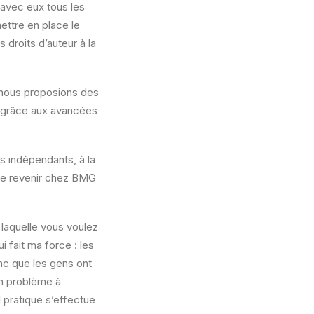
 avec eux tous les
ettre en place le
 droits d’auteur à la
 nous proposions des
i, grâce aux avancées
s indépendants, à la
 de revenir chez BMG
 laquelle vous voulez
ui fait ma force : les
onc que les gens ont
un problème à
l pratique s’effectue