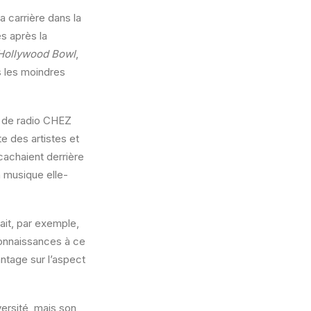
a carrière dans la
s après la
 Hollywood Bowl
,
s les moindres
n de radio CHEZ
e des artistes et
cachaient derrière
a musique elle-
ait, par exemple,
connaissances à ce
antage sur l’aspect
versité, mais son