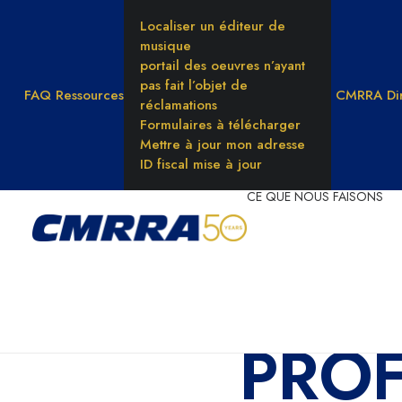
Localiser un éditeur de
musique
portail des oeuvres n’ayant
pas fait l’objet de
FAQ
Ressources
CMRRA Dir
réclamations
Formulaires à télécharger
Mettre à jour mon adresse
ID fiscal mise à jour
CE QUE NOUS FAISONS
PROFI