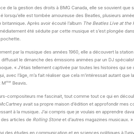
ice de la gestion des droits à BMG Canada, elle se souvient que s
lorsqu’elle est tombée amoureuse des Beatles, plusieurs année
 britannique. Après avoir écouté l’album
The
Beatles Live at the
mmédiatement été séduite par cette musique et s’est plongée dan
 pochette.
ment par la musique des années 1960, elle a découvert la statio
 diffusait le dimanche des émissions animées par un DJ spécialist
oque. « J’étais tellement captivée par toutes les histoires qui se 
, avec l’âge, m’a fait réaliser que cela m’intéressait autant que l
me
t M
Beavis.
eurs-compositeurs me fascinait, tout comme tout ce qui en découl
McCartney avait sa propre maison d’édition et approfondir mes 
ressant à la musique. J’ai compris que je voulais en apprendre dav
 des articles de
Rolling Stone
et d’autres magazines musicaux. »
uivi des études en communication et en sciences politiques à l’uni