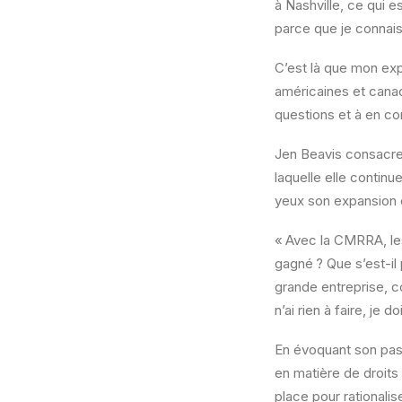
à Nashville, ce qui e
parce que je connais 
C’est là que mon expé
américaines et canadi
questions et à en com
Jen Beavis consacre 
laquelle elle contin
yeux son expansion 
« Avec la CMRRA, les
gagné ? Que s’est-il
grande entreprise, c
n’ai rien à faire, je
En évoquant son pass
en matière de droits
place pour rationalis