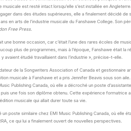
ie musicale est resté intact lorsqu’elle s’est installée en Angleterre.
ngager dans des études supérieures, elle a finalement décidé de s
s en arts de l’industrie musicale du Fanshawe College. Son père a
don Free Press.
it une bonne occasion, car c’était l’une des rares écoles de musiq
beaucoup plus de programmes, mais à l’époque, Fanshawe était la
y avaient étudié travaillaient dans l’industrie », précise-t-elle.
teur de la Songwriters Association of Canada et gestionnaire ar
ition musicale à Fanshawe et a pris Jennifer Beavis sous son aile. I
ic Publishing Canada, où elle a décroché un poste d’assistante à
 puis une fois son diplôme obtenu. Cette expérience formatrice 
édition musicale qui allait durer toute sa vie.
é un poste similaire chez EMI Music Publishing Canada, où elle ét
A, ce qui lui a finalement ouvert de nouvelles perspectives.