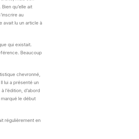
 Bien qu’elle ait
’inscrire au
vait lu un article à
ue qui existait.
 référence. Beaucoup
tistique chevronné,
l lui a présenté un
 l’édition, d’abord
a marqué le début
ait régulièrement en