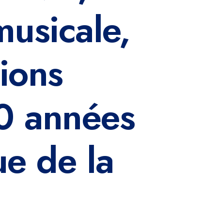
musicale,
xions
50 années
e de la