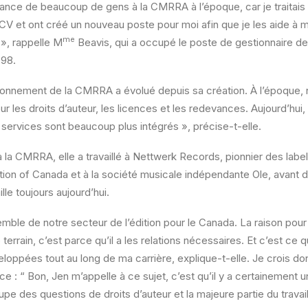
issance de beaucoup de gens à la CMRRA à l’époque, car je traitais
n CV et ont créé un nouveau poste pour moi afin que je les aide à m
me
 », rappelle M
Beavis, qui a occupé le poste de gestionnaire des
98.
onnement de la CMRRA a évolué depuis sa création. À l’époque,
ur les droits d’auteur, les licences et les redevances. Aujourd’hu
services sont beaucoup plus intégrés », précise-t-elle.
la CMRRA, elle a travaillé à Nettwerk Records, pionnier des label
tion of Canada et à la société musicale indépendante Ole, avant
ille toujours aujourd’hui.
emble de notre secteur de l’édition pour le Canada. La raison pour
 terrain, c’est parce qu’il a les relations nécessaires. Et c’est ce q
veloppées tout au long de ma carrière, explique-t-elle. Je crois d
ce : “ Bon, Jen m’appelle à ce sujet, c’est qu’il y a certainement 
pe des questions de droits d’auteur et la majeure partie du travai