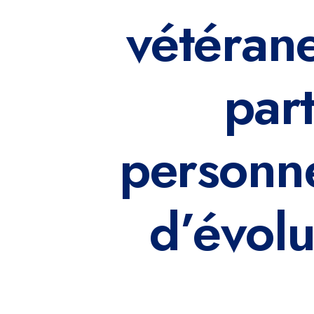
vétérane
part
personne
d’évol