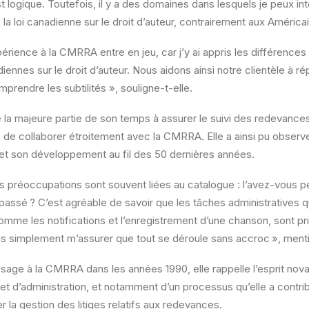
st logique. Toutefois, il y a des domaines dans lesquels je peux i
la loi canadienne sur le droit d’auteur, contrairement aux Américai
rience à la CMRRA entre en jeu, car j’y ai appris les différences e
ennes sur le droit d’auteur. Nous aidons ainsi notre clientèle à r
prendre les subtilités », souligne-t-elle.
la majeure partie de son temps à assurer le suivi des redevances.
ue de collaborer étroitement avec la CMRRA. Elle a ainsi pu obser
et son développement au fil des 50 dernières années.
 préoccupations sont souvent liées au catalogue : l’avez-vous p
 passé ? C’est agréable de savoir que les tâches administratives 
omme les notifications et l’enregistrement d’une chanson, sont pr
 dois simplement m’assurer que tout se déroule sans accroc », ment
age à la CMRRA dans les années 1990, elle rappelle l’esprit nova
 et d’administration, et notamment d’un processus qu’elle a contri
er la gestion des litiges relatifs aux redevances.