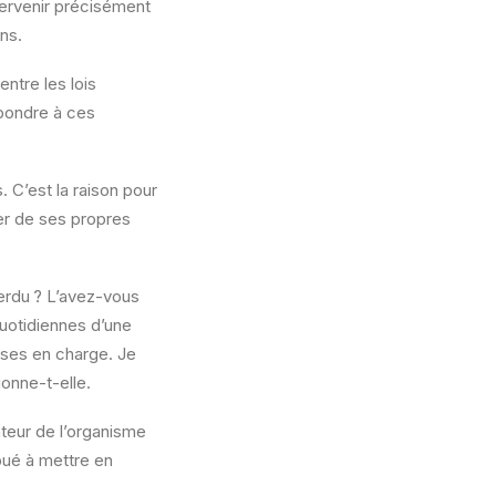
ntervenir précisément
ns.
ntre les lois
épondre à ces
 C’est la raison pour
ver de ses propres
erdu ? L’avez-vous
quotidiennes d’une
ises en charge. Je
ionne-t-elle.
teur de l’organisme
bué à mettre en