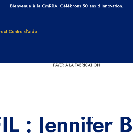
Bienvenue à la CMRRA. Célébrons 50 ans d’innovation.
ect
Centre d’aide
PAYER À LA FABRICATION
Droits de
Pourquoi ch
reproduction
CMRRA
comprendre le
Adhérez à 
droit d’auteur dans
CMRRA
musical
L : Jennifer B