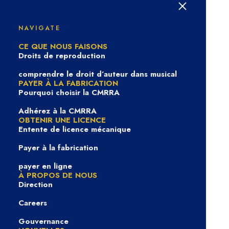
Rien Trouvé
NAVIGATE
CE QUE NOUS FAISONS
Droits de reproduction
Désolé, mais rien ne correspond à vos termes de
recherche. Merci de réessayer avec d'autres mots
comprendre le droit d’auteur dans musical
PAYER À LA FABRICATION
clés.
Pourquoi choisir la CMRRA
Adhérez à la CMRRA
OBTENIR UNE LICENCE
Entente de licence mécanique
Payer à la fabrication
payer en ligne
À PROPOS DE NOUS
Direction
Careers
Gouvernance