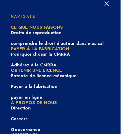
Rien Trouvé
NAVIGATE
CE QUE NOUS FAISONS
Droits de reproduction
Désolé, mais rien ne correspond à vos termes de
recherche. Merci de réessayer avec d'autres mots
comprendre le droit d’auteur dans musical
PAYER À LA FABRICATION
clés.
Pourquoi choisir la CMRRA
Adhérez à la CMRRA
OBTENIR UNE LICENCE
Entente de licence mécanique
Payer à la fabrication
payer en ligne
À PROPOS DE NOUS
Direction
Careers
Gouvernance